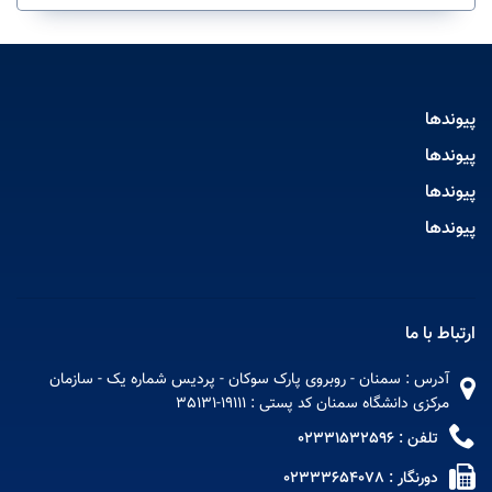
پیوندها
پیوندها
پیوندها
پیوندها
ارتباط با ما
آدرس : سمنان - روبروی پارک سوکان - پردیس شماره یک - سازمان
مرکزی دانشگاه سمنان کد پستی : 19111-35131
تلفن : 02331532596
دورنگار : 02333654078