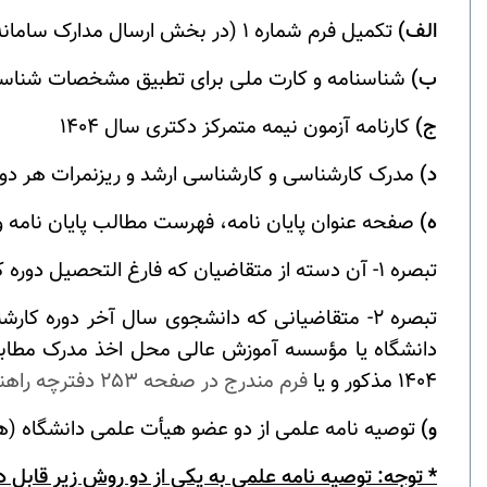
الف)
تکمیل فرم شماره 1 (در بخش ارسال مدارک سامانه مصاحبه دکتری، دانلود و بارگذاری کنید).
ب)
شناسنامه و کارت ملی برای تطبیق مشخصات شناسنا
ج)
کارنامه آزمون نیمه متمرکز دکتری سال 1404
د)
مدرک کارشناسی و کارشناسی ارشد و ریزنمرات هر دو
ه)
صفحه عنوان پایان نامه، فهرست مطالب پایان نامه و 
تبصره 1- آن دسته از متقاضیان که فارغ التحصیل دوره کارشناسی ناپیوسته می باشند علاوه بر مدرک کارشناسی ناپیوسته می بایست مدرک کاردانی را نیز ارائه نمایند.
دانشگاه یا مؤسسه آموزش عالی محل اخذ مدرک مطا
1404 مذکور و یا
فرم مندرج در صفحه 253 دفترچه راهنمای انتخاب رشته‌
و)
توصیه نامه علمی از دو عضو هیأت علمی دانشگاه (ها
* توجه: توصیه نامه علمی به یکی از دو روش زیر قابل 