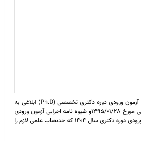
آزمون ورودی دوره دکتری تخصصی (
Ph.D
) ابلاغی به
شماره 11/19177 مورخ 1394/02/07 و براساس قانون سنجش و پذیرش دانشجو در دوره‌های تحصیلات تکمیلی ابلاغی مورخ 1395/01/28و شیوه نامه اجرایی آزمون ورودی
) سال 1404 مصوبات شورای تحصیلات تکمیلی دانشگاه مورخ 1404/02/02 از بین داوطلبان آزمون ورودی دوره دکتری سال 1404 که حدنصاب علمی لازم را