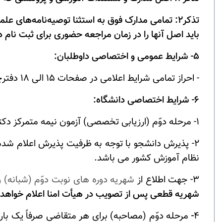
تذکر2: تمامی مدارک فوق به استثنا توصیه‌نامه‌های علمی بایستی در سامانه
باید اصل آنها را در زمان مراجعه حضوری برای ثبت نام د
5- شرایط عمومی و اختصاصی داوطلبان:
- احراز تمامی شرایط اعلامی در صفحات 15 الی 18 دفترچه شماره (1) راهنمای ثبت نام و شرکت در آزمون ورودی مقطع دکتری
6- شرایط اختصاصی دانشگاه:
1- مرحله دوّم (ارزیابی تخصصی) آزمون نیمه متمرکز دکتری در سال 1404 در دانشگاه سمنان براساس مصاحبه علمی انجام خواهد شد.
2- پذیرش دانشجو با توجه به ظرفیت پذیرش اعلام ش
نظام آموزش کشور می باشد.
3-
جهت اطلاع از
شهریه دوره ­های نوبت دوّم (شبانه)
شهریه قطعی پس از تصویب در هیأت امنا اعلام خواهد
4
-
مرحله دوّم (مصاحبه) برای هر متقاضی صرفاً یک با