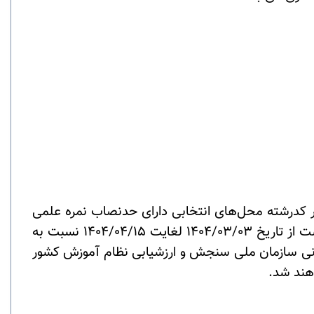
ر کدرشته محل‌های انتخابی دارای حدنصاب نمره علمی
لازم به منظور شرکت در مرحله دوم آزمون (مصاحبه علمی) می باشند و تمایل به شرکت در این مرحله دارند لازم است از تاریخ 1404/03/03 لغایت 1404/04/15 نسبت به
انی سازمان ملی سنجش و ارزشیابی نظام آموزش کشور
اهند شد
.