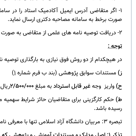
1- اگر متقاضی آدرس ایمیل آکادمیک استاد را در ساما
صورت برخط به سامانه مصاحبه دکتری ارسال نماید.
2- دریافت توصیه نامه های علمی از متقاضی به صورت فیزیکی ( پاکت دربسته و چسب و مهر شده ).
توجه :
در هیچکدام از دو روش فوق نیازی به بارگذاری توصیه ن
ز)
مستندات سوابق پژوهشی (بند ب فرم شماره
1
)
ح)
واریز وجه
غیر قابل استرداد
به مبلغ
2/500/000
ریال
ط)
حکم کارگزینی برای متقاضیان حائز شرایط سهمیه مر
رسیده باشد.
تبصره 3: مربیان دانشگاه آزاد اسلامی تنها با معرفی نامه صادره از سوی مرکز جذب و امور هیات علمی آن دانشگاه امکان بهره مندی از سهمیه مربیان را دارا می باشند.
تذکر 1: اصل مدارک و مستندات آموزشی و پژوهشی که در سامانه بارگذاری می شوند باید در هنگام مصاحبه به همراه متقاضی باشند.