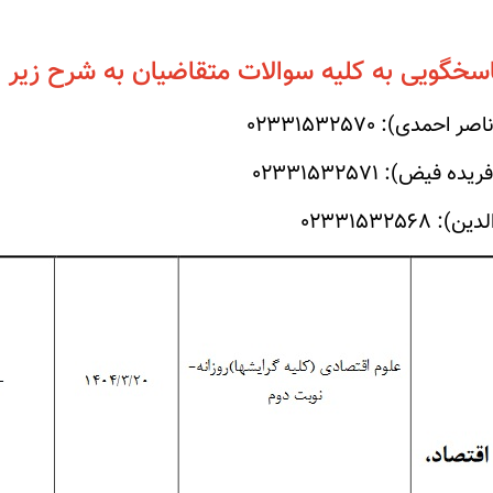
سخگویی به کلیه سوالات متقاضیان به شرح زیر 
حمدی): 02331532570
فیض): 02331532571
0233153256