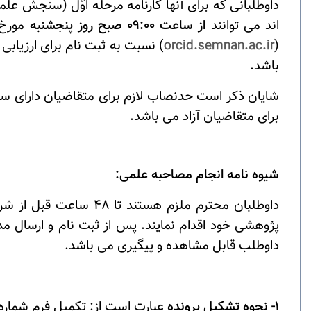
داوطلبانی که برای آنها کارنامه مرحله اوّل (سنجش
اند می توانند
از ساعت 09:00 صبح روز پنجشنبه
مورخ
(
orcid.semnan.ac.ir
) نسبت به ثبت نام برای ارزیاب
باشد.
برای متقاضیان آزاد می باشد.
شیوه نامه انجام مصاحبه علمی:
داوطلبان محترم ملزم 
پژوهشی خود اقدام نمایند. پس از ثبت نام و ارسال 
داوطلب قابل مشاهده و پیگیری می باشد.
1- نحوه تشکیل پرونده
عبارت است از: تکمیل فرم شماره 1 که در بخش ارسال مدارک سامانه مصاحبه قابل دانلود و بارگذاری می با